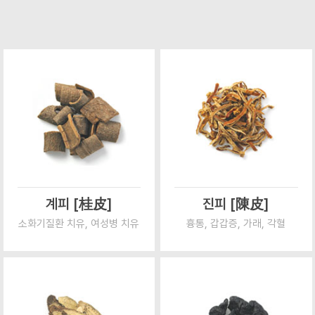
계피 [桂皮]
진피 [陳皮]
소화기질환 치유, 여성병 치유
흉통, 갑갑증, 가래, 각혈