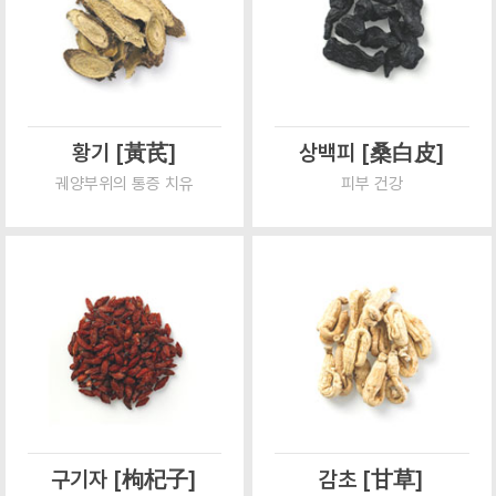
황기 [黃芪]
상백피 [桑白皮]
궤양부위의 통증 치유
피부 건강
구기자 [枸杞子]
감초 [甘草]