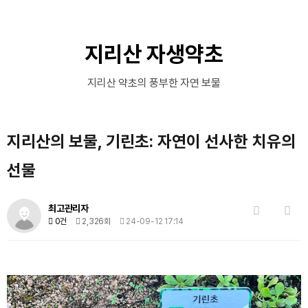
지리산 자생약초
지리산 약초의 풍부한 자연 보물
지리산의 보물, 기린초: 자연이 선사한 치유의
선물
목록
답변
최고관리자
0건
2,326회
24-09-12 17:14