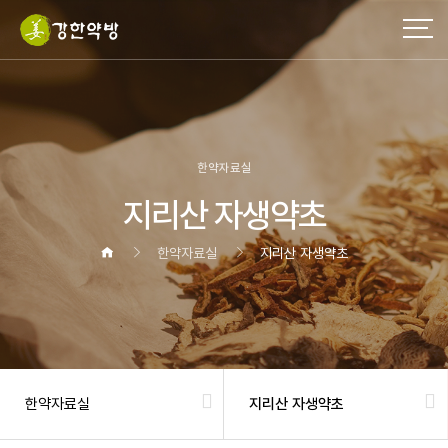
작성자
댓글
조회
작성일
한약자료실
지리산 자생약초
한약자료실
지리산 자생약초
한약자료실
지리산 자생약초
헤더설정