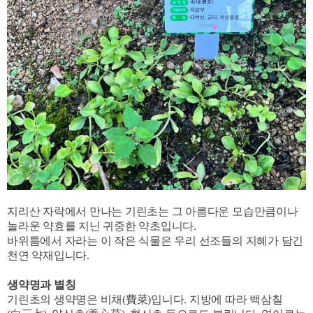
지리산 자락에서 만나는 기린초는 그 아름다운 모습만큼이나
놀라운 약효를 지닌 귀중한 약초입니다.
바위틈에서 자라는 이 작은 식물은 우리 선조들의 지혜가 담긴
천연 약재입니다.
생약명과 별칭
기린초의 생약명은 비채(費菜)입니다. 지방에 따라 백삼칠