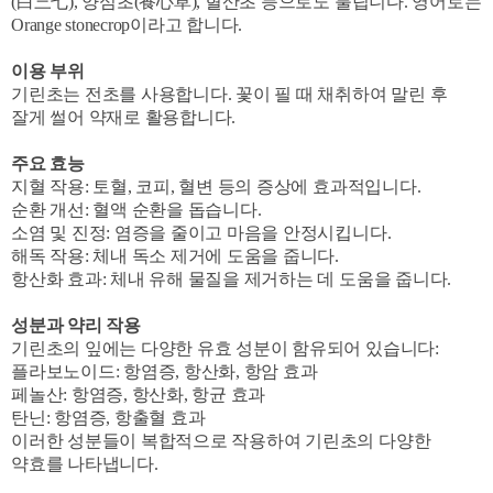
(白三七), 양심초(養心草), 혈산초 등으로도 불립니다. 영어로는
Orange stonecrop이라고 합니다.
이용 부위
기린초는 전초를 사용합니다. 꽃이 필 때 채취하여 말린 후
잘게 썰어 약재로 활용합니다.
주요 효능
지혈 작용: 토혈, 코피, 혈변 등의 증상에 효과적입니다.
순환 개선: 혈액 순환을 돕습니다.
소염 및 진정: 염증을 줄이고 마음을 안정시킵니다.
해독 작용: 체내 독소 제거에 도움을 줍니다.
항산화 효과: 체내 유해 물질을 제거하는 데 도움을 줍니다.
성분과 약리 작용
기린초의 잎에는 다양한 유효 성분이 함유되어 있습니다:
플라보노이드: 항염증, 항산화, 항암 효과
페놀산: 항염증, 항산화, 항균 효과
탄닌: 항염증, 항출혈 효과
이러한 성분들이 복합적으로 작용하여 기린초의 다양한
약효를 나타냅니다.