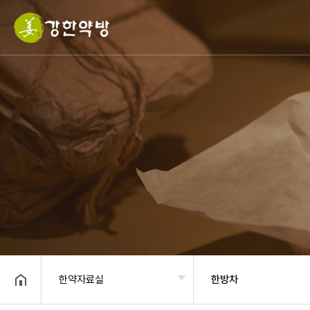
한약자료실
한방차
헤더설정