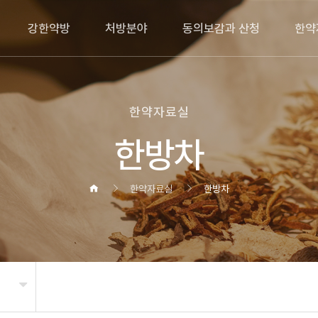
강한약방
처방분야
동의보감과 산청
한약
한약자료실
한방차
한약자료실
한방차