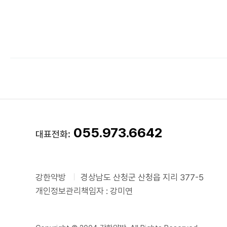
055.973.6642
대표전화:
강한약방
경상남도 산청군 산청읍 지리 377-5
개인정보관리책임자 : 강미연