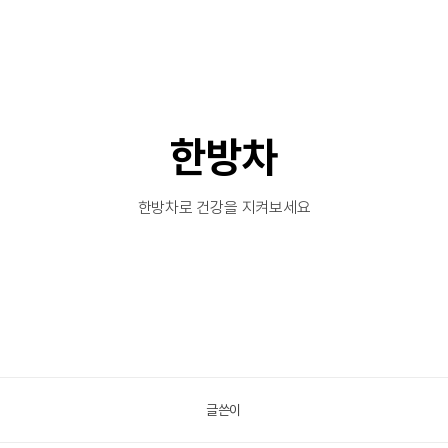
한방차
한방차로 건강을 지켜보세요
글쓴이