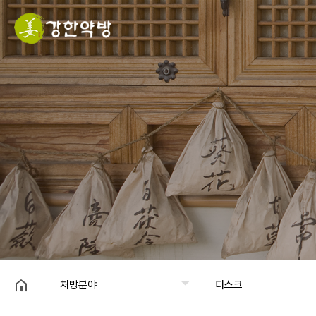
처방분야
디스크
헤더설정