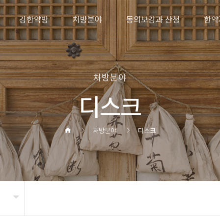
강한약방
처방분야
동의보감과 산청
한약
처방분야
디스크
처방분야
디스크