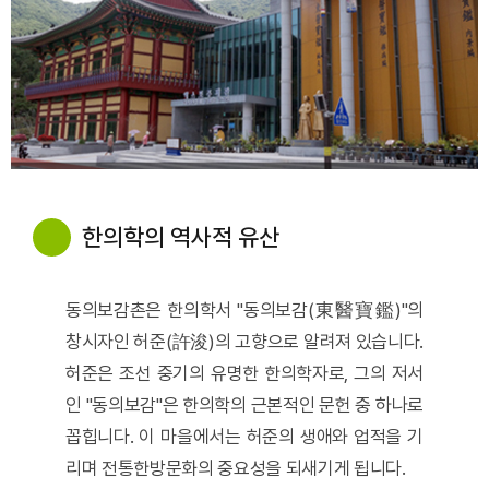
한의학의 역사적 유산
동의보감촌은 한의학서 "동의보감(東醫寶鑑)"의
창시자인 허준(許浚)의 고향으로 알려져 있습니다.
허준은 조선 중기의 유명한 한의학자로, 그의 저서
인 "동의보감"은 한의학의 근본적인 문헌 중 하나로
꼽힙니다. 이 마을에서는 허준의 생애와 업적을 기
리며 전통한방문화의 중요성을 되새기게 됩니다.