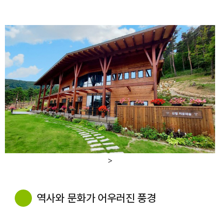
>
역사와 문화가 어우러진 풍경